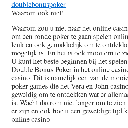
Waarom ook niet!
Waarom zou u niet naar het online casi
om een ronde poker te gaan spelen online
leuk en ook gemakkelijk om te ontdekke
mogelijk is. En het is ook mooi om te zi
U kunt het beste beginnen bij het spele
Double Bonus Poker in het online casin
casino. Dit is namelijk een van de mooie
poker games die het Vera en John casino 
geweldig om te ontdekken wat er allema
is. Wacht daarom niet langer om te zie
er zijn en ook hoe u een geweldige tijd 
online casino.