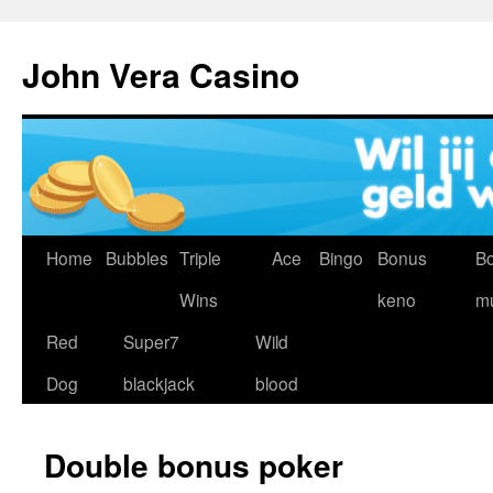
John Vera Casino
Home
Bubbles
Triple
Ace
Bingo
Bonus
B
Wins
keno
mu
Red
Super7
Wild
Dog
blackjack
blood
Double bonus poker