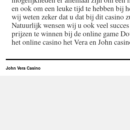
en ook om een leuke tijd te hebben bij h
wij weten zeker dat u dat bij dit casino 
Natuurlijk wensen wij u ook veel succe
prijzen te winnen bij de online game D
het online casino het Vera en John casin
John Vera Casino