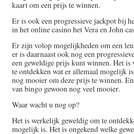
kaart om een prijs te winnen.
Er is ook een progressieve jackpot bij h
in het online casino het Vera en John ca
Er zijn volop mogelijkheden om een leu
er is daarnaast ook nog een progressie
een geweldige prijs kunt winnen. Het is
te ontdekken wat er allemaal mogelijk is.
nog mooier om deze prijs te winnen. En
van bingo gewoon nog veel mooier.
Waar wacht u nog op?
Het is werkelijk geweldig om te ontdekk
mogelijk is. Het is ongekend welke gew