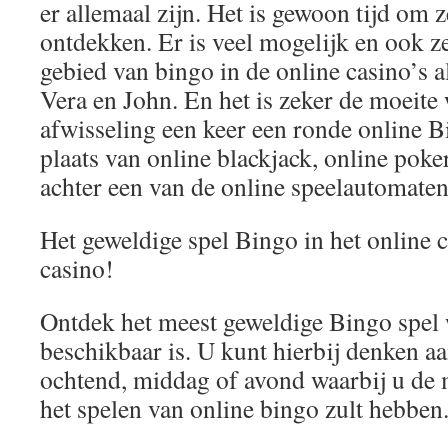
er allemaal zijn. Het is gewoon tijd om 
ontdekken. Er is veel mogelijk en ook ze
gebied van bingo in de online casino’s a
Vera en John. En het is zeker de moeit
afwisseling een keer een ronde online B
plaats van online blackjack, online poker
achter een van de online speelautomaten
Het geweldige spel Bingo in het online 
casino!
Ontdek het meest geweldige Bingo spel 
beschikbaar is. U kunt hierbij denken a
ochtend, middag of avond waarbij u de m
het spelen van online bingo zult hebben