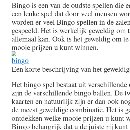
Bingo is een van de oudste spellen die er
een leuke spel dat door veel mensen wor
worden er veel Bingo spellen in de zal
gespeeld. Het is werkelijk geweldig om 
allemaal kan. Ook is het geweldig om t
mooie prijzen u kunt winnen.
Een korte beschrijving van het geweldig
Het bingo spel bestaat uit verschillende
zijn de verschillende bingo ballen. De t
kaarten en natuurlijk zijn er dan ook nog
de meest geweldige combinatie. Het is g
ontdekken welke mooie prijzen u kunt wi
Bingo belangrijk dat u de juiste rij kun